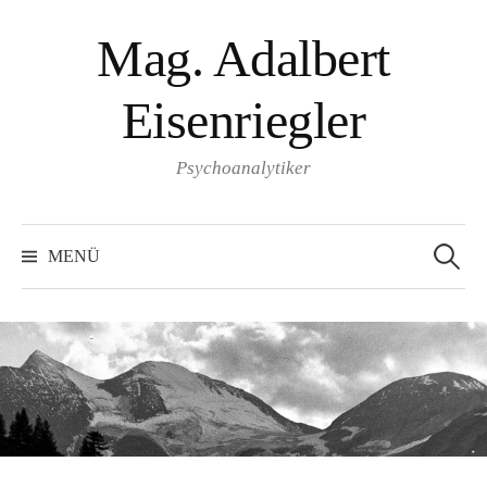
Springe
Mag. Adalbert
zum
Inhalt
Eisenriegler
Psychoanalytiker
Suchen
nach:
MENÜ