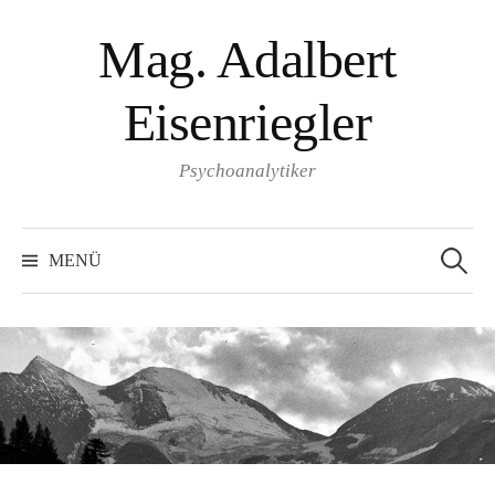
Springe
Mag. Adalbert
zum
Inhalt
Eisenriegler
Psychoanalytiker
Suchen
nach:
MENÜ